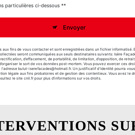
ns particulières ci-dessous **
Envoyer
x fins de vous contacter et sont enregistrées dans un fichier informatisé. El
collectées seront communiquées aux seuls destinataires suivants: Isère Faç
ctification, d’effacement, de portabilité, de limitation, d’opposition, de retra
 d’organiser le sort de vos données post-mortem. Vous pouvez exercer ces dro
 l'adresse bulut-iserefacades@hotmail.fr. Un justificatif d'identité pourra 
tion légale aux fins probatoires et de gestion des contentieux. Vous avez le dr
sultez le site cnil.fr pour plus d’informations sur vos droits.
TERVENTIONS SU