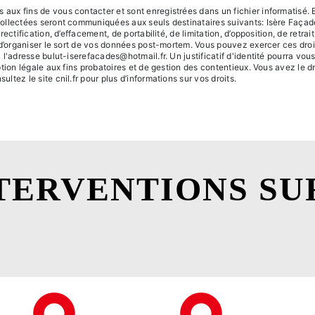
x fins de vous contacter et sont enregistrées dans un fichier informatisé. El
collectées seront communiquées aux seuls destinataires suivants: Isère Faç
ctification, d’effacement, de portabilité, de limitation, d’opposition, de retra
 d’organiser le sort de vos données post-mortem. Vous pouvez exercer ces dro
 l'adresse bulut-iserefacades@hotmail.fr. Un justificatif d'identité pourra 
tion légale aux fins probatoires et de gestion des contentieux. Vous avez le dr
sultez le site cnil.fr pour plus d’informations sur vos droits.
TERVENTIONS SU