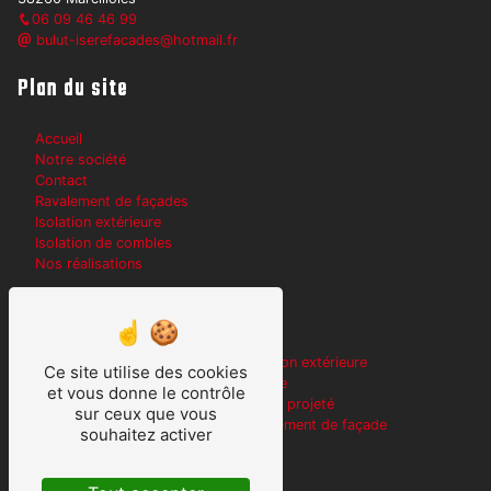
06 09 46 46 99
bulut-iserefacades@hotmail.fr
Plan du site
Accueil
Notre société
Contact
Ravalement de façades
Isolation extérieure
Isolation de combles
Nos réalisations
Nos prestations
Rejointement de pierres
Isolation extérieure
Ce site utilise des cookies
Traitement des joints
Peintre
et vous donne le contrôle
Rejointement des façades
Enduit projeté
sur ceux que vous
Façade à la chaux
Ravalement de façade
souhaitez activer
Peinture
Travaux d'isolation
Enduits de rebouchage