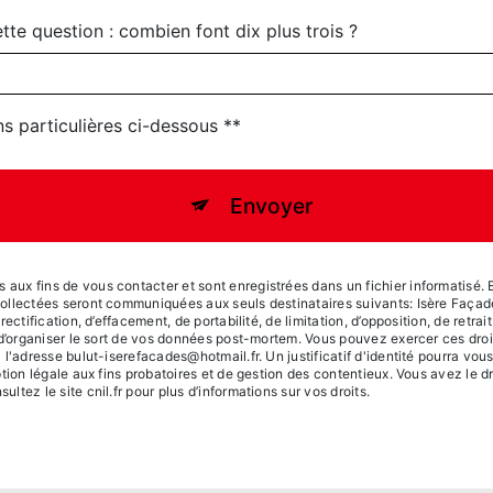
tte question : combien font dix plus trois ?
ns particulières ci-dessous **
Envoyer
x fins de vous contacter et sont enregistrées dans un fichier informatisé. El
collectées seront communiquées aux seuls destinataires suivants: Isère Faç
ctification, d’effacement, de portabilité, de limitation, d’opposition, de retra
 d’organiser le sort de vos données post-mortem. Vous pouvez exercer ces dro
 l'adresse bulut-iserefacades@hotmail.fr. Un justificatif d'identité pourra 
tion légale aux fins probatoires et de gestion des contentieux. Vous avez le dr
sultez le site cnil.fr pour plus d’informations sur vos droits.