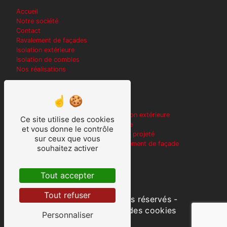
Accueil
Notre société
Contact
Ravalement de façades
Isolation extérieure
Isolation de combles
Nos réalisations
Nos prestations
Rejointement de pierres
Isolation extérieure
Ce site utilise des cookies
Traitement des joints
Peintre
et vous donne le contrôle
Rejointement des façades
Enduit projeté
sur ceux que vous
Façade à la chaux
Ravalement de façade
souhaitez activer
Peinture
Travaux d'isolation
Enduits de rebouchage
Tout accepter
Tout refuser
©
Vistalid
- 2026 - Tous droits réservés -
Mentions légales
-
Gestion des cookies
Personnaliser